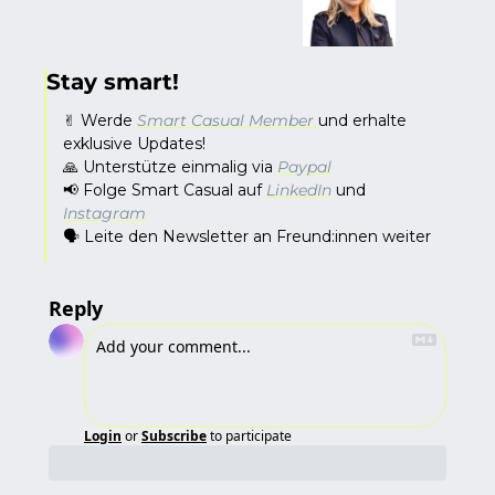
Stay smart!
✌️ Werde 
Smart Casual Member​ 
und erhalte 
exklusive Updates! 
🙏
 Unterstütze einmalig via ​
Paypal
​ 
📢
 Folge Smart Casual auf ​
LinkedIn
​ und ​
Instagram
​ 
🗣️ Leite den Newsletter an Freund:innen weiter
Reply
Login
or
Subscribe
to participate