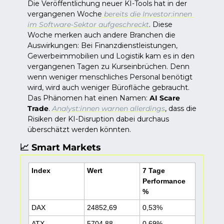
Die Veröffentlichung neuer KI-Tools hat in der 
vergangenen Woche
 bereits die Investor:innen 
im Software-Sektor aufgeschreckt
. Diese 
Woche merken auch andere Branchen die 
Auswirkungen: Bei Finanzdienstleistungen, 
Gewerbeimmobilien und Logistik kam es in den 
vergangenen Tagen zu Kurseinbrüchen. Denn 
wenn weniger menschliches Personal benötigt 
wird, wird auch weniger Bürofläche gebraucht. 
Das Phänomen hat einen Namen: 
AI Scare 
Trade
. 
Analyst:innen warnen allerdings
, dass die  
Risiken der KI-Disruption dabei durchaus 
überschätzt werden könnten. 
📈
 Smart Markets
Index
Wert
7 Tage 
Performance 
%
DAX
24852,69
0,53%
ATX
5704,88
0,69%