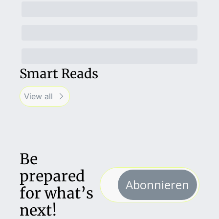
Smart Reads
View all
Be 
prepared 
Abonnieren
for what’s 
next!