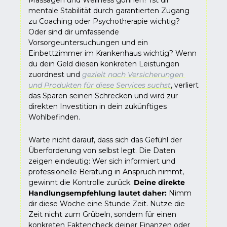
Massagen und Wellness gönnen? Ist dir 
mentale Stabilität durch garantierten Zugang 
zu Coaching oder Psychotherapie wichtig? 
Oder sind dir umfassende 
Vorsorgeuntersuchungen und ein 
Einbettzimmer im Krankenhaus wichtig? Wenn 
du dein Geld diesen konkreten Leistungen 
zuordnest und 
gezielt nach Versicherungen 
und Produkten für diese Services suchst
, verliert 
das Sparen seinen Schrecken und wird zur 
direkten Investition in dein zukünftiges 
Wohlbefinden.
Warte nicht darauf, dass sich das Gefühl der 
Überforderung von selbst legt. Die Daten 
zeigen eindeutig: Wer sich informiert und 
professionelle Beratung in Anspruch nimmt, 
gewinnt die Kontrolle zurück. 
Deine direkte 
Handlungsempfehlung lautet daher: 
Nimm 
dir diese Woche eine Stunde Zeit. Nutze die 
Zeit nicht zum Grübeln, sondern für einen 
konkreten Faktencheck deiner Finanzen oder 