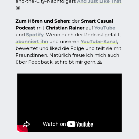
and-the-City-Nachfolgers 
And Just Like That
😢
Zum Hören und Sehen:
 der 
Smart Casual 
Podcast
 mit 
Christian Rainer
 auf 
YouTube
und 
Spotify
. Wenn euch der Podcast gefällt, 
abonniert ihn
 und unseren 
YouTube-Kanal
, 
bewertet und liked die Folge und teilt sie mit 
Freund:innen. Natürlich freue ich mich auch 
über Feedback, schreibt mir gern. 
🙏