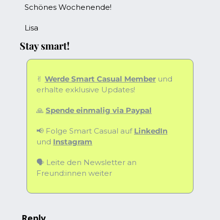
Schönes Wochenende!
Lisa
Stay smart!
✌️ 
Werde Smart Casual Member​
 und 
erhalte exklusive Updates!
🙏
Spende einmalig via ​Paypal
📢
 Folge Smart Casual auf ​
LinkedIn
und ​
Instagram
🗣️ Leite den Newsletter an 
Freund:innen weiter
Reply