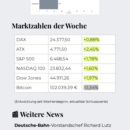
Marktzahlen der Woche
DAX
24.377,50
+0,88%
ATX
4.771,50
+2,45%
S&P 500
6.468,54
+1,78%
NASDAQ 100
23.832,44
+1,60%
Dow Jones 
44.911,26
+1,97%
Bitcoin
102.039,39 €
-0,34%
(Entwicklung seit Wochenbeginn, aktuellste Schlusswerte)
📰
 Weitere News
Deutsche-Bahn
-Vorstandschef Richard Lutz 