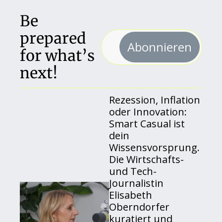
Be 
prepared 
Abonnieren
for what’s 
next!
Rezession, Inflation 
oder Innovation: 
Smart Casual ist 
dein 
Wissensvorsprung. 
Die Wirtschafts- 
und Tech-
Journalistin 
Elisabeth 
Oberndorfer 
kuratiert und 