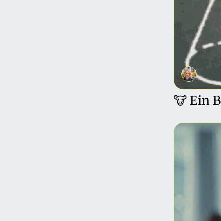
🐮 Ein 