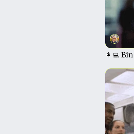
👩‍💻 Bin