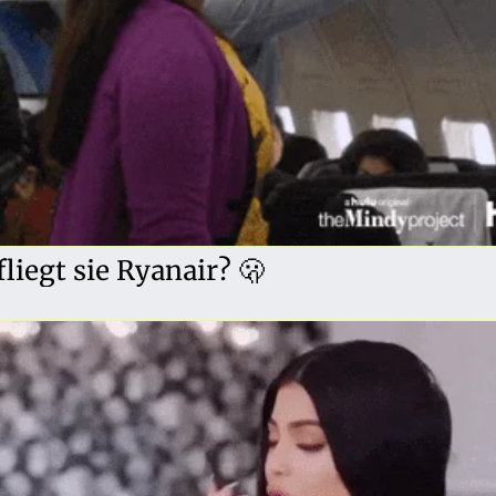
iegt sie Ryanair? 🫢