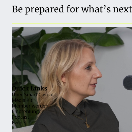
Be prepared for what’s next
Quick Links
Über 
Smart Casual
Media Kit
Member werden
Empfehlungen
Podcast
Events