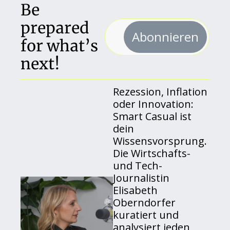
Be 
prepared 
Abonnieren
for what’s 
next!
Rezession, Inflation 
oder Innovation: 
Smart Casual ist 
dein 
Wissensvorsprung. 
Die Wirtschafts- 
und Tech-
Journalistin 
Elisabeth 
Oberndorfer 
kuratiert und 
analysiert jeden 