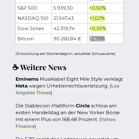
S&P 500
5.939,30
+0,50%
NASDAQ 100
21.547,43
+1,02%
Dow Jones 
42.319,74
+0,30%
Bitcoin
90.260,84 €
-2,79%
(Entwicklung seit Wochenbeginn, aktuellste Schlusswerte)
☕ Weitere News
Eminems
 Musiklabel Eight Mile Style verklagt 
Meta
 wegen Urheberrechtsverletzung. (
Los 
Angeles Times
)
Die Stablecoin-Plattform 
Circle
 schloss am 
ersten Handelstag an der New Yorker Börse 
mit einem Plus von 168,48 Prozent. (
Yahoo 
Finance
)