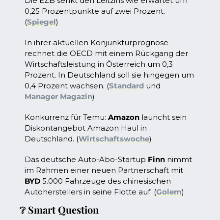
Die EZB senkt den Leitzins wie erwartet um 
0,25 Prozentpunkte auf zwei Prozent. 
(
Spiegel
)
In ihrer aktuellen Konjunkturprognose 
rechnet die OECD mit einem Rückgang der 
Wirtschaftsleistung in Österreich um 0,3 
Prozent. In Deutschland soll sie hingegen um 
0,4 Prozent wachsen. (
Standard
 und 
Manager Magazin
)
Konkurrenz für Temu: 
Amazon
 launcht sein 
Diskontangebot Amazon Haul in 
Deutschland. (
Wirtschaftswoche
)
Das deutsche Auto-Abo-Startup 
Finn
 nimmt 
im Rahmen einer neuen Partnerschaft mit 
BYD
 5.000 Fahrzeuge des chinesischen 
Autoherstellers in seine Flotte auf. (
Golem
)
❔
 Smart Question