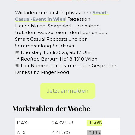
Wir laden zum ersten physischen 
Smart-
Casual-Event in Wien
! Rezession, 
Handelskrieg, Sparpaket – wir haben 
trotzdem was zu feiern: den Launch des 
Smart Casual Podcasts und den 
Sommeranfang. Sei dabei!
📅
 Dienstag, 1. Juli 2025, ab 17 Uhr
📍
 Rooftop Bar Am Hof 8, 1010 Wien
💬
 Der Name ist Programm, gute Gespräche, 
Drinks und Finger Food
Jetzt anmelden
Marktzahlen der Woche
DAX
24.323,58
+1,50%
ATX
4.415,60
-0,19%