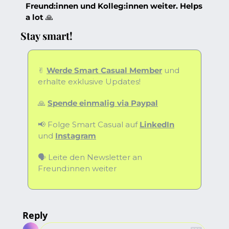
Freund:innen und Kolleg:innen weiter. Helps 
a lot 
🙏
Stay smart!
✌️ 
Werde Smart Casual Member​
 und 
erhalte exklusive Updates!
🙏
Spende einmalig via ​Paypal
📢
 Folge Smart Casual auf ​
LinkedIn
und ​
Instagram
🗣️ Leite den Newsletter an 
Freund:innen weiter
Reply