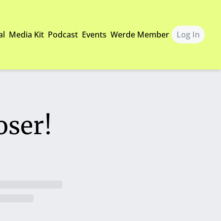
al
Media Kit
Podcast
Events
Werde Member
Log In
oser!