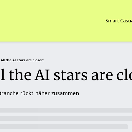
Smart Casu
 All the AI stars are closer!
ll the AI stars are cl
Branche rückt näher zusammen