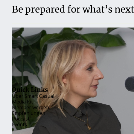
Be prepared for what’s next
Quick Links
Über 
Smart Casual
Media Kit
Member werden
Empfehlungen
Podcast
Events