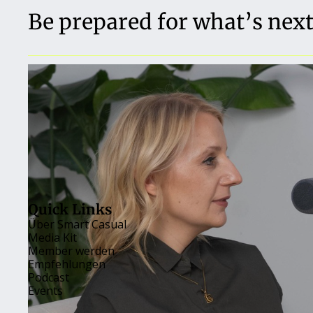
Be prepared for what’s next
Quick Links
Über 
Smart Casual
Media Kit
Member werden
Empfehlungen
Podcast
Events