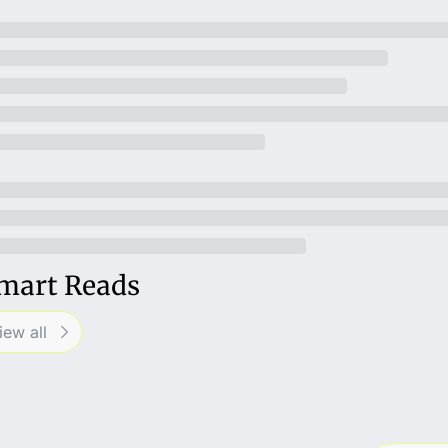
mart Reads
iew all